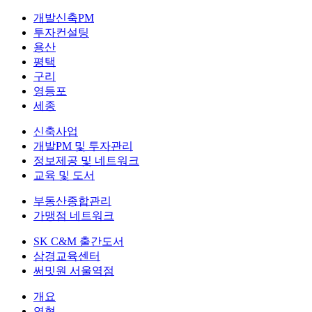
개발신축PM
투자컨설팅
용산
평택
구리
영등포
세종
신축사업
개발PM 및 투자관리
정보제공 및 네트워크
교육 및 도서
부동산종합관리
가맹점 네트워크
SK C&M 출간도서
삼경교육센터
써밋원 서울역점
개요
연혁