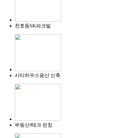
천호동SK파크빌
시티하우스용산 신축
부동산J테크 런칭